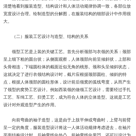
清楚地看到服装造型、结构设计和人体活动规律协调一致，各部位放
宽度设计合理。绘制造型的分解图，在服装结构的细部设计中作用很
大。
（二）服装工艺设计与造型、结构的关系
领型工艺是上装的关键工艺。首先分析颈部与衣领的关系：颈部
呈上细下粗的圆台状；从侧面观察，人体颈部向前呈倾斜状，上部和
头骨相连，下端圆柱体的截面近似无角的桃形。颈和头呈倾斜状态，
这就决定了进行衣领结构设计时，截片应根据颈部圆柱、倾斜的特
点，根据人体颈部的圆柱形体，设计前后领窝的弧线弯度，从而产生
了领型的窝势工艺设计。例如西装领的做领工艺设计，需要经过手扎
工艺、车缉工艺、归烫工艺，成为符合人体的立体造型。这就是工艺
设计对外观造型产生的作用。
向前弯曲的袖子造型，这是由于上肢平伸或弯曲时，上臂与前臂
呈一定的角度，服装造型设计将这一人体活动规律考虑进去，在袖片
平面结构设计时，后袖弯线向外凸，前袖弯线向里凹。还可以设计为