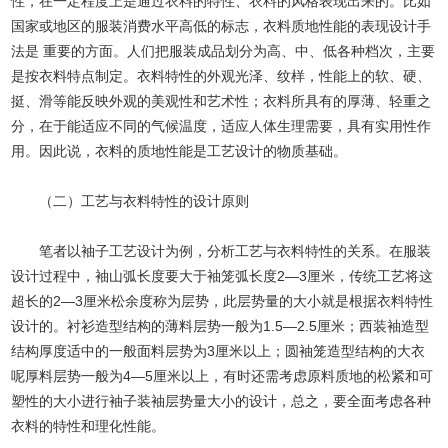
性，在一定程度上是通过衣料的特性、衣料的风格表现出来的。比如
国家或地区的服装消费水平高低的标志，衣料质地性能的表现设计手
法是 重要的方面。人们把服装成品划分为高、中、低各种档次，主要
是按衣料特点制定。衣料特性的外观光泽、纹样，性能上的软、硬、
挺、滑等能反映外观的美观性和艺术性；衣料所具有的厚薄、轻重之
分，在于能适应不同的气候温度，适应人体生理需要，具有实用性作
用。因此说，衣料的质地性能是工艺设计的物质基础。
（二）工艺与衣料特性的设计原则
笔者以袖子工艺设计为例，分析工艺与衣料特性的关系。在服装
设计过程中，袖山弧长度要大于袖笼弧长度2—3厘米，传统工艺将这
超长的2—3厘米松余度称为层势，此层势量的大小就是根据衣料特性
设计的。衬衫造型结构的薄料层势一般为1.5—2.5厘米；西装袖造型
结构厚度适中的一般面料层势为3厘米以上；圆袖笼造型结构的大衣
呢厚料层势一般为4—5厘米以上，有时还需考虑原料质地的松紧和可
塑性的大小进行袖子装袖层势量大小的设计，总之，要全面考虑各种
衣料的特性和理化性能。