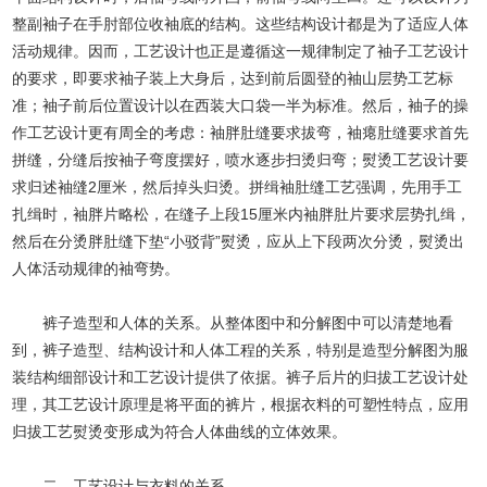
整副袖子在手肘部位收袖底的结构。这些结构设计都是为了适应人体
活动规律。因而，工艺设计也正是遵循这一规律制定了袖子工艺设计
的要求，即要求袖子装上大身后，达到前后圆登的袖山层势工艺标
准；袖子前后位置设计以在西装大口袋一半为标准。然后，袖子的操
作工艺设计更有周全的考虑：袖胖肚缝要求拔弯，袖瘪肚缝要求首先
拼缝，分缝后按袖子弯度摆好，喷水逐步扫烫归弯；熨烫工艺设计要
求归述袖缝2厘米，然后掉头归烫。拼缉袖肚缝工艺强调，先用手工
扎缉时，袖胖片略松，在缝子上段15厘米内袖胖肚片要求层势扎缉，
然后在分烫胖肚缝下垫“小驳背”熨烫，应从上下段两次分烫，熨烫出
人体活动规律的袖弯势。
裤子造型和人体的关系。从整体图中和分解图中可以清楚地看
到，裤子造型、结构设计和人体工程的关系，特别是造型分解图为服
装结构细部设计和工艺设计提供了依据。裤子后片的归拔工艺设计处
理，其工艺设计原理是将平面的裤片，根据衣料的可塑性特点，应用
归拔工艺熨烫变形成为符合人体曲线的立体效果。
二、工艺设计与衣料的关系