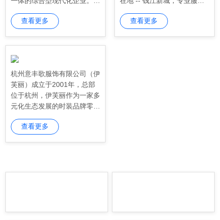
一体的综合型现代化企业。公
在地 -- 钱江新城，专业服装
司在浙江、江苏和河南分别有
制造历史已经超过35年。公
查看更多
查看更多
三处大型 生产基地。 公司主
司总部员工约 600人，丝时装
要经营针织、梭织、毛衣等各
工业园作为杭丝时装的重要生
类 服装及饰品，T恤、POLO
产基地，目前已有十几家梭织
T恤、运动衣、 夹克衫、衬
工厂和毛衣厂共接近 4000人
衫、裤子、半裙、连衣裙、
的专业技术团队。
杭州意丰歌服饰有限公司（伊
泳衣、袜子等男装、女装及童
芙丽）成立于2001年，总部
装。​
位于杭州，伊芙丽作为一家多
元化生态发展的时装品牌零售
公司。4+个品牌，旗下拥有ei
查看更多
fini伊芙丽、SEIFINI诗凡黎、
MM麦檬、Pure：Moment：
纯净时刻等品牌。